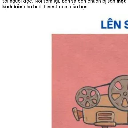
tới người đọc. Nói tóm lại, bạn sẽ cần chuẩn bị sẵn
một
kịch bản
cho buổi Livestream của bạn.