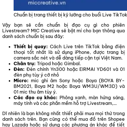
Chuẩn bị trang thiết bị kỹ lưỡng cho buổi Live TikTo
Vậy bạn sẽ cần chuẩn bị đạo cụ gì cho phiên
Livestream? MIC Creative sẽ bật mí cho bạn thông qua
danh sách chuẩn bị sau đây:
Thiết bị quay:
Cách Live trên TikTok bằng điện
thoại tốt nhất là sử dụng iPhone, được trang bị
camera sắc nét và dễ dàng tiếp cận tại Việt Nam.
Chân trụ:
Tripod hoặc Gimbal.
Đèn:
Đèn chính Yn300 hoặc EIRMAI YD601 và 01
đèn phụ tùy ý cỡ nhỏ
Micro:
mic ghi âm Sony hoặc Boya (BOYA BY-
BM2021, Boya M2 hoặc Boya WM3U/WM3D) và
01 mic thu âm tùy ý.
Các đạo cụ khác:
Phông xanh, màn hứng sáng,
máy tính và các phần mềm hỗ trợ Livestream,…
Dĩ nhiên là bạn không nhất thiết phải mua mọi thứ trong
danh sách trên. Bạn cũng có thể mua đồ trên Shopee
hay Lazada hoặc sử dụng các phương án khác để tiết