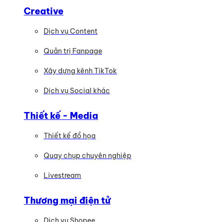
Creative
Dịch vụ Content
Quản trị Fanpage
Xây dựng kênh TikTok
Dịch vụ Social khác
Thiết kế - Media
Thiết kế đồ họa
Quay chụp chuyên nghiệp
Livestream
Thương mại điện tử
Dịch vụ Shopee