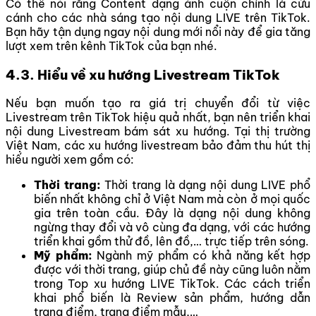
Có thể nói rằng Content dạng ảnh cuộn chính là cứu
cánh cho các nhà sáng tạo nội dung LIVE trên TikTok.
Bạn hãy tận dụng ngay nội dung mới nổi này để gia tăng
lượt xem trên kênh TikTok của bạn nhé.
4.3. Hiểu về xu hướng Livestream TikTok
Nếu bạn muốn tạo ra giá trị chuyển đổi từ việc
Livestream trên TikTok hiệu quả nhất, bạn nên triển khai
nội dung Livestream bám sát xu hướng. Tại thị trường
Việt Nam, các xu hướng livestream bảo đảm thu hút thị
hiếu người xem gồm có:
Thời trang:
Thời trang là dạng nội dung LIVE phổ
biến nhất không chỉ ở Việt Nam mà còn ở mọi quốc
gia trên toàn cầu. Đây là dạng nội dung không
ngừng thay đổi và vô cùng đa dạng, với các hướng
triển khai gồm thử đồ, lên đồ,… trực tiếp trên sóng.
Mỹ phẩm:
Ngành mỹ phẩm có khả năng kết hợp
được với thời trang, giúp chủ đề này cũng luôn nằm
trong Top xu hướng LIVE TikTok. Các cách triển
khai phổ biến là Review sản phẩm, hướng dẫn
trang điểm, trang điểm mẫu,…