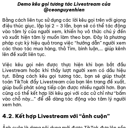
Demo kêu gọi tương tác Livestream của
@ceonguyenhien
Bằng cách liên tục sử dụng các lời kêu gọi trên với giọng
điệu thúc giục, lặp lại 2 – 3 lần, bạn sẽ có thể tác động
vào tâm lý của người xem, khiến họ vô thức chú ý đến
và xuất hiện tâm lý muốn làm theo bạn. Đây là phương
pháp cực kỳ hiệu quả trong việc “hướng dẫn” người xem
các thao tác mua hàng, thả Tim, bình luận,… giúp kênh
lên đề xuất liên tục.
Việc kêu gọi nên được thực hiện khi bạn bắt đầu
Livestream hoặc khi thấy lượt người xem có dấu hiệu
tụt. Bằng cách kêu gọi tương tác, bạn sẽ giúp thuật
toán TikTok đẩy Livestream của bạn lên trang đề xuất,
giúp buổi phát sóng tiếp cận được nhiều người hơn. Bạn
cũng có thể kết hợp lời kêu gọi với các cử chỉ như “bấm
vào chỗ này…” để dễ dàng tác động vào tâm lý người
xem hơn.
4.2. Kết hợp Livestream với “ảnh cuộn”
Ảnh cuộn là dạng nội dung mới được TikTok đưa lên nền