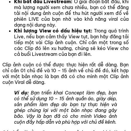
Khi bắt đầu Livestream:
Ở giai đoạn bắt đầu, khi
mà lượng người xem chưa nhiều, bạn có thể đăng
tải nội dung ảnh cuộn để thu hút người xem đổ về
phiên LIVE của bạn nhờ vào khả năng viral của
dạng nội dung này.
Khi lượng View có dấu hiệu tụt:
Trong quá trình
Live, nếu bạn cảm thấy View tụt, bạn hãy đăng tải
tiếp một vài Clip ảnh cuộn. Chỉ cần một trong số
các Clip đó lên xu hướng, chúng sẽ kéo View cho
cả buổi Livestream của bạn đi lên.
Clip ảnh cuộn có thể được thực hiện rất dễ dàng. Bạn
chỉ cần 01 chủ đề và 10 – 15 ảnh về chủ đề đó, kết hợp
với một bản nhạc là bạn đã có cho mình một Clip ảnh
cuộn Viral dễ dàng.
Ví dụ:
Bạn triển khai Concept làm đẹp, bạn
có thể sử dụng 10 – 15 ảnh quần áo, giày dép,
sản phẩm làm đẹp do bạn tự thực hiện và
ghép chúng lại với một bản nhạc đang gây
bão. Vậy là bạn đã có cho mình Video ảnh
cuộn đầy hấp dẫn và phù hợp với chủ đề kênh.