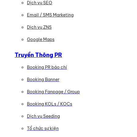
Dịch vụ SEO
Email / SMS Marketing
Dịch vụ ZNS
Google Maps
Truyền Thông PR
Booking PR báo chí
Booking Banner
Booking Fanpage / Group
Booking KOLs / KOCs
Dịch vụ Seeding
Tổ chức sự kiện