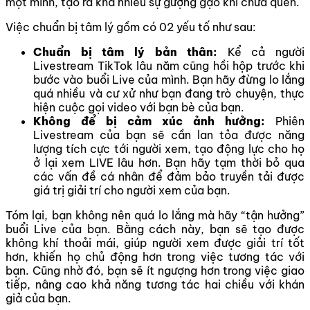
một mình, tạo ra khá nhiều sự gượng gạo khi chưa quen.
Việc chuẩn bị tâm lý gồm có 02 yếu tố như sau:
Chuẩn bị tâm lý bản thân:
Kể cả người
Livestream TikTok lâu năm cũng hồi hộp trước khi
bước vào buổi Live của mình. Bạn hãy đừng lo lắng
quá nhiều và cư xử như bạn đang trò chuyện, thực
hiện cuộc gọi video với bạn bè của bạn.
Không để bị cảm xúc ảnh hưởng:
Phiên
Livestream của bạn sẽ cần lan tỏa được năng
lượng tích cực tới người xem, tạo động lực cho họ
ở lại xem LIVE lâu hơn. Bạn hãy tạm thời bỏ qua
các vấn đề cá nhân để đảm bảo truyền tải được
giá trị giải trí cho người xem của bạn.
Tóm lại, bạn không nên quá lo lắng mà hãy “tận hưởng”
buổi Live của bạn. Bằng cách này, bạn sẽ tạo được
không khí thoải mái, giúp người xem được giải trí tốt
hơn, khiến họ chủ động hơn trong việc tương tác với
bạn. Cũng nhờ đó, bạn sẽ ít ngượng hơn trong việc giao
tiếp, nâng cao khả năng tương tác hai chiều với khán
giả của bạn.