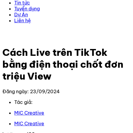
Tin tức
Tuyển dụng
Dự Án
Liên hệ
Trang chủ
–
Kiến thức
–
TikTok
–
Cách Live trên TikTok
bằng điện thoại chốt đơn triệu View
Cách Live trên TikTok
bằng điện thoại chốt đơn
triệu View
Đăng ngày: 23/09/2024
Tác giả:
MIC Creative
MIC Creative