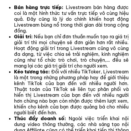
Bán hàng trực tiếp:
Livestream bán hàng được
coi là một hình thức tư vấn trực tiếp vô cùng hiệu
quả. Đây cũng là lý do chính khiến hoạt động
Livestream bùng nổ trong thời gian dài trong cộng
đồng.
Giải trí:
Nếu bạn chỉ đơn thuần muốn tạo ra giá trị
giải trí thì mọi chuyện sẽ đơn giản hơn rất nhiều.
Hoạt động giải trí trong Livestream cũng vô cùng
đa dạng, từ việc chia sẻ trải nghiệm, kinh nghiệm
cũng như tổ chức trò chơi, trò chuyện,… đều sẽ
mang lại các giá trị giải trí cho người xem.
Kéo tương tác:
Đối với nhiều TikToker, Livestream
là một trong những phương pháp hay để giới thiệu
kênh TikTok của bạn đến với nhiều người hơn.
Thuật toán của TikTok sẽ liên tục phân phối và
hiển thị Livestream của bạn đến với nhiều người
hơn chừng nào bạn còn nhận được thêm lượt xem,
khiến cho kênh của bạn được quảng bá cho nhiều
người biết đến hơn.
Thúc đẩy doanh số:
Ngoài việc triển khai nội
dung video thông thường, các nhà sáng tạo nội
dung Affiliate cũng có thể triển khai tiếp thị thông