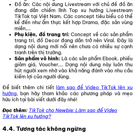
Đồ ăn: Các nội dung Livestream với chủ đề đồ ăn
đang dần chiếm lĩnh Top xu hướng Livestream
TikTok tại Việt Nam. Các concept tiêu biểu có thể
kể đến như ẩm thực kết hợp Drama, đặc sản vùng
miền,…
Phụ kiện, đồ trang trí:
Concept về các sản phẩm
trang trí, đồ Decor đang dần trở nên Viral. Đây là
dạng nội dung mới nổi nên chưa có nhiều sự cạnh
tranh trên thị trường.
Sản phẩm vô hình:
Là các sản phẩm Ebook, phiếu
giảm giá, Voucher,… Dạng nội dung này luôn thu
hút người xem nhờ vào khả năng đánh vào nhu cầu
kiếm lợi của người dùng.
Để biết thêm chi tiết
làm sao để Video TikTok lên xu
hướng
, bạn hãy tham khảo các phương pháp và mẹo
hữu ích tại bài viết dưới đây nhé!
Đọc thêm:
TikTok cho Newbie: Làm sao để Video
TikTok lên xu hướng?
4.4. Tương tác không ngừng