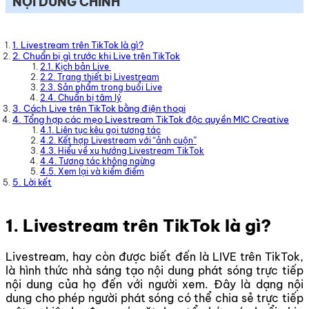
NỘI DUNG CHÍNH
1. Livestream trên TikTok là gì?
2. Chuẩn bị gì trước khi Live trên TikTok
2.1. Kịch bản Live
2.2. Trang thiết bị Livestream
2.3. Sản phẩm trong buổi Live
2.4. Chuẩn bị tâm lý
3. Cách Live trên TikTok bằng điện thoại
4. Tổng hợp các mẹo Livestream TikTok độc quyền MIC Creative
4.1. Liên tục kêu gọi tương tác
4.2. Kết hợp Livestream với “ảnh cuộn”
4.3. Hiểu về xu hướng Livestream TikTok
4.4. Tương tác không ngừng
4.5. Xem lại và kiểm điểm
5. Lời kết
1. Livestream trên TikTok là gì?
Livestream, hay còn được biết đến là LIVE trên TikTok,
là hình thức nhà sáng tạo nội dung phát sóng trực tiếp
nội dung của họ đến với người xem. Đây là dạng nội
dung cho phép người phát sóng có thể chia sẻ trực tiếp