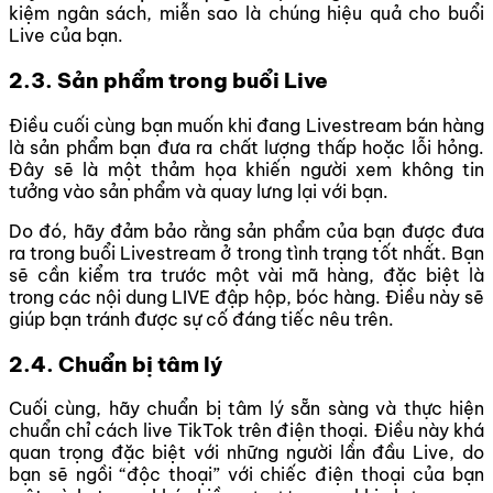
kiệm ngân sách, miễn sao là chúng hiệu quả cho buổi
Live của bạn.
2.3. Sản phẩm trong buổi Live
Điều cuối cùng bạn muốn khi đang Livestream bán hàng
là sản phẩm bạn đưa ra chất lượng thấp hoặc lỗi hỏng.
Đây sẽ là một thảm họa khiến người xem không tin
tưởng vào sản phẩm và quay lưng lại với bạn.
Do đó, hãy đảm bảo rằng sản phẩm của bạn được đưa
ra trong buổi Livestream ở trong tình trạng tốt nhất. Bạn
sẽ cần kiểm tra trước một vài mã hàng, đặc biệt là
trong các nội dung LIVE đập hộp, bóc hàng. Điều này sẽ
giúp bạn tránh được sự cố đáng tiếc nêu trên.
2.4. Chuẩn bị tâm lý
Cuối cùng, hãy chuẩn bị tâm lý sẵn sàng và thực hiện
chuẩn chỉ cách live TikTok trên điện thoại. Điều này khá
quan trọng đặc biệt với những người lần đầu Live, do
bạn sẽ ngồi “độc thoại” với chiếc điện thoại của bạn