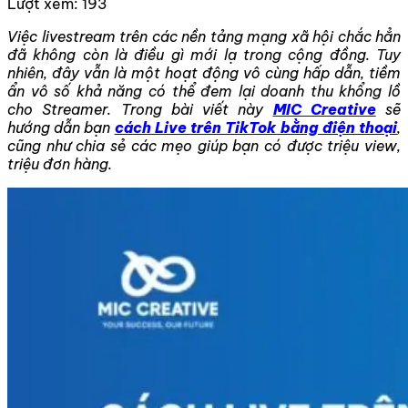
Lượt xem:
193
Việc livestream trên các nền tảng mạng xã hội chắc hẳn
đã không còn là điều gì mới lạ trong cộng đồng. Tuy
nhiên, đây vẫn là một hoạt động vô cùng hấp dẫn, tiềm
ẩn vô số khả năng có thể đem lại doanh thu khổng lồ
cho Streamer. Trong bài viết này
MIC Creative
sẽ
hướng dẫn bạn
cách Live trên TikTok bằng điện thoại
,
cũng như chia sẻ các mẹo giúp bạn có được triệu view,
triệu đơn hàng.