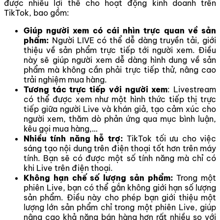
được nhiều lợi thế cho hoạt động kinh doanh trên
TikTok, bao gồm:
Giúp người xem có cái nhìn trực quan về sản
phẩm:
Người LIVE có thể dễ dàng truyền tải, giới
thiệu về sản phẩm trực tiếp tới người xem. Điều
này sẽ giúp người xem dễ dàng hình dung về sản
phẩm mà không cần phải trực tiếp thử, nâng cao
trải nghiệm mua hàng.
Tương tác trực tiếp với người xem
: Livestream
có thể được xem như một hình thức tiếp thị trực
tiếp giữa người Live và khán giả, tạo cảm xúc cho
người xem, thăm dò phản ứng qua mục bình luận,
kêu gọi mua hàng,…
Nhiều tính năng hỗ trợ:
TikTok tối ưu cho việc
sáng tạo nội dung trên điện thoại tốt hơn trên máy
tính. Bạn sẽ có được một số tính năng mà chỉ có
khi Live trên điện thoại.
Không hạn chế số lượng sản phẩm:
Trong một
phiên Live, bạn có thể gắn không giới hạn số lượng
sản phẩm. Điều này cho phép bạn giới thiệu một
lượng lớn sản phẩm chỉ trong một phiên Live, giúp
nâng cao khả năng bán hàng hơn rất nhiều so với